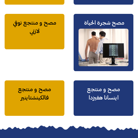
مصح شجرة الحياة
مصح و منتجع نوفي
لازني
مصح و منتجع
مصح و منتجع
اينسانا هفيزدا
فالكينشتاينير