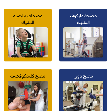
مصحة داركوف
مصحات تبليتسه
التشيك
التشيك
مصح دوبي
مصح كليمكوفيتسه