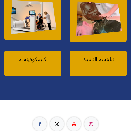
تبليتسه التشيك
كليمكوفيتسه