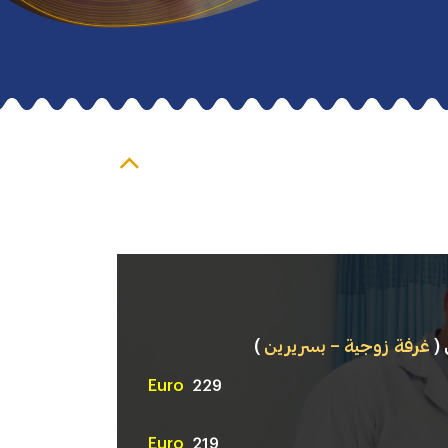
 (
غرفة زوجية – بسريرين
)
Euro
229
Euro
219