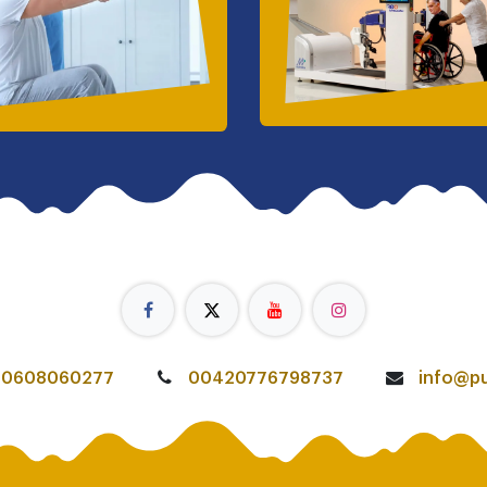
0608060277
00420776798737
info@pu