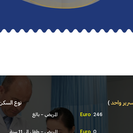
سرير واحد
)
نوع السكن
246
Euro
المريض – بالغ
0
Euro
المريض – طفل الى 11 سنة