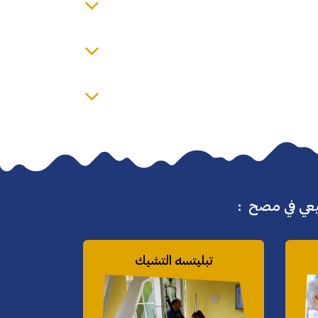
بيعي في مصح :
تبليتسه التشيك