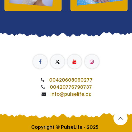
00420608060277
00420776798737
info@pulselife.cz
Copyright © PulseLife - 2025